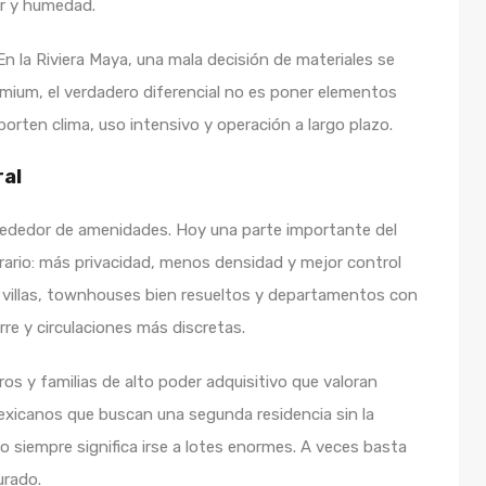
or y humedad.
En la Riviera Maya, una mala decisión de materiales se
emium, el verdadero diferencial no es poner elementos
orten clima, uso intensivo y operación a largo plazo.
ral
lrededor de amenidades. Hoy una parte importante del
ario: más privacidad, menos densidad y mejor control
s villas, townhouses bien resueltos y departamentos con
e y circulaciones más discretas.
s y familias de alto poder adquisitivo que valoran
exicanos que buscan una segunda residencia sin la
 siempre significa irse a lotes enormes. A veces basta
urado.