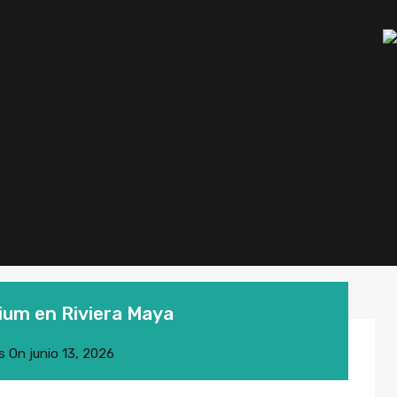
ium en Riviera Maya
s
On
junio 13, 2026