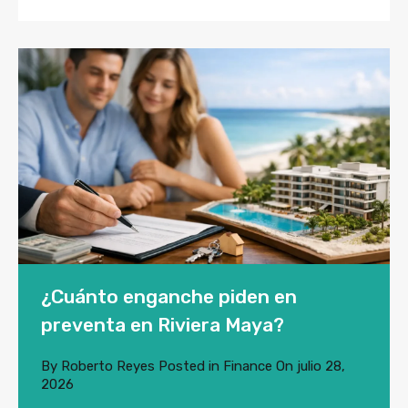
¿Cuánto enganche piden en
preventa en Riviera Maya?
By
Roberto Reyes
Posted in
Finance
On
julio 28,
2026