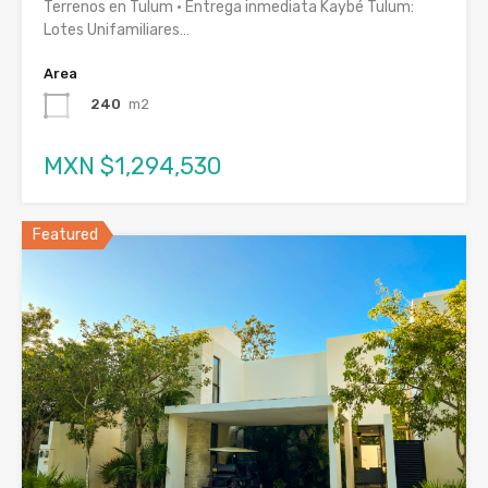
Terrenos en Tulum · Entrega inmediata Kaybé Tulum:
Lotes Unifamiliares…
Area
240
m2
MXN $1,294,530
Featured