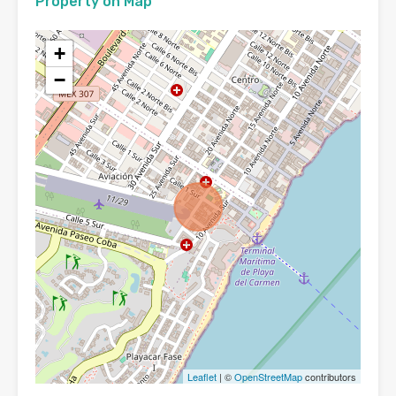
Property on Map
+
−
Leaflet
| ©
OpenStreetMap
contributors