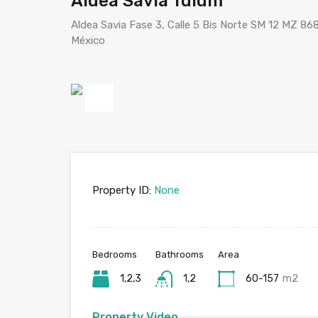
Aldea Savia Tulum
Aldea Savia Fase 3, Calle 5 Bis Norte SM 12 MZ 868
México
Previous
Property ID:
None
Bedrooms
Bathrooms
Area
1,2,3
1,2
60-157
m2
Property Video