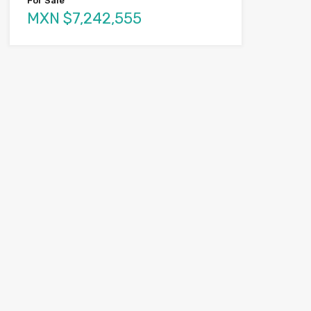
For Sale
MXN $7,242,555