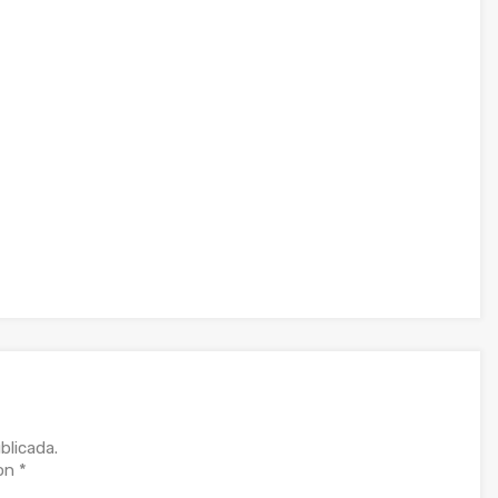
blicada.
con
*