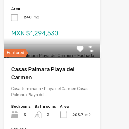
Area
240
m2
MXN $1,294,530
Featured
Casas Palmara Playa del
Carmen
Casa terminada · Playa del Carmen Casas
Palmara Playa del…
Bedrooms
Bathrooms
Area
3
203.7
m2
3