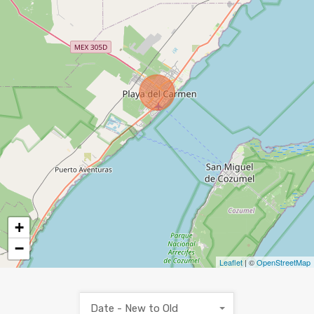
+
−
Leaflet
| ©
OpenStreetMap
Date - New to Old