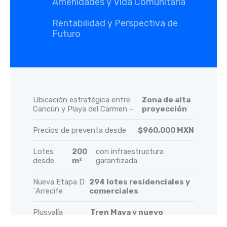
Amenidades y Vida Comunitaria
Rentabilidad y Perspectiva de
Futuro
Ubicación estratégica entre
Zona de alta
Cancún y Playa del Carmen –
proyección
Precios de preventa desde
$960,000 MXN
Lotes
200
con infraestructura
desde
m²
garantizada
Nueva Etapa D
294 lotes residenciales y
´Arrecife
comerciales
Plusvalía
Tren Maya y nuevo
impulsada por
desarrollo urbano