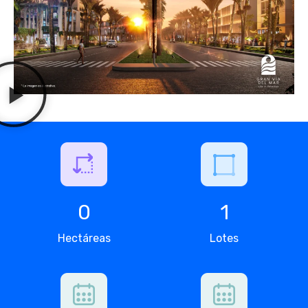
0
1
Hectáreas
Lotes